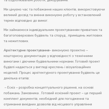
та оздоблювальні роботи, декорування.
Ми цінуємо час та побажання наших клієнтів, використовуючи
великий досвід та вміння виконуємо роботу у встановлений
термін відповідно до вимог.
Ми займаємося індивідуальним проектуванням приватних та
багатоповерхових будівель та споруд , приміщень житлових
та нежитлових.
Архітектурне проектування
–
виконуємо проектно –
кошторисну документацію у відповідності з технічними
вимогами і діючими будівельними нормами. Готовий проект
будівлі надається у вигляді креслень і візуалізаційних
моделей. Процес архітектурного проектування будівель це
декілька етапів:
– Ескіз – розробка концептуального рішення, на основі
побажань Замовника . Готовий ескізний проект – це перший
комплект документів, необхідний для погодження та
отримання вихідних дозволів від місцевого управління