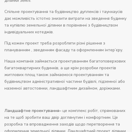
ділянки землі.
Спільне проектування
та будівництво дуплексів і таунхаусів
дає можливість істотно знизити витрати на зведення будинку
та купівлю земельної ділянки в порівнянні з будівництвом
індивідуальних котеджів.
Під кожен проект треба розробляти різні рішення з
плануванням , зведенням фасаду та оформленням інтер’єру.
Наша компанія займається проектуванням багатоповерхових
багатоквартирних будинків, а ще крім розробки проектів
житлових площ також займаємося проектуванням та
будівництвом адміністративної частини будівлі, підземної або
наземної автостоянки, ландшафтним дизайном, доріжками.
Ландшафтне проектування
–
це комплекс робіт, спрямованих
на те щоб зробити ваш двір доглянутим і комфортним. Це
розробка та впровадження заходів щодо перетворення та
оформлення земельної ділянки.
Ландшафтний проект ділянки