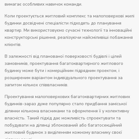
вимагає особливих навичок команди.
Коли проектується житловий комплекс та малоповерхові жилі
будинки досвідчені спеціалісти підходять до планування
квартир. Ми використовуємо сучасні технології та інноваційні
конструкторські рішення, реалізуючи найсміливіші побажання
клієнтів.
В залежності від планованої поверховості будівлі і цілей
замовників, проектування багатоквартирного житлового
будинку може бути і комерційним підрядним проектом, і
розширеним варіантом індивідуального проектування за
запитом кількох співвласників.
Проектування малоповерхових багатоквартирних житлових
будинків-зараз дуже популярно стало придбання заміської
ділянки кількома власниками та оформлення її у колективну
власність. Такий підхід дає можливість спроектувати та
побудувати на ділянці зблокований або багатосекційний
житловий будинок з виділенням кожному власнику своєї