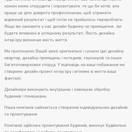
кожен може спорудити і спроектувати ,те що би хотів, але
краще це діло довірити професіоналам, щоб отримати
відмінний результат і щоб потім не прийшлось переробляти.
Якщо ви замовите у нас дизайн будинку чи приміщення , ви
будете впевнені в успішному результаті.
Якість дизайну
інтер’єру визначає якість життя.
Ми пропонуємо Вашій увазі оригінальні і сучасні ідеї дизайну
квартир, дизайну приміщень і котеджів, таунхаусів та інших
багатоповерхових споруд. У відповідь на ваші побажання ми
створимо дизайн проект інтер’єру і втілимо в життя ваші
фантазії.
Дизайнери виконують внутрішню і зовнішню обробку
будинків і помешкань.
Наша компанія займається створення індивідуальних дизайнів
та проектування.
Компанія здійснює проектування будинків, виконує будівельні