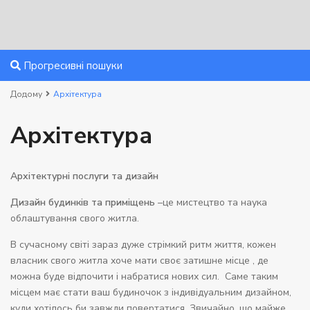
Прогресивні пошуки
Додому
Архітектура
Архітектура
Архітектурні послуги та дизайн
Дизайн будинків та приміщень
–
це мистецтво та наука
облаштування свого житла.
В сучасному світі зараз дуже стрімкий ритм життя, кожен
власник свого житла хоче мати своє затишне місце , де
можна буде відпочити і набратися нових сил. Саме таким
місцем має стати ваш будиночок з індивідуальним дизайном,
куди хотілось би завжди повертатися. Звичайно, що майже