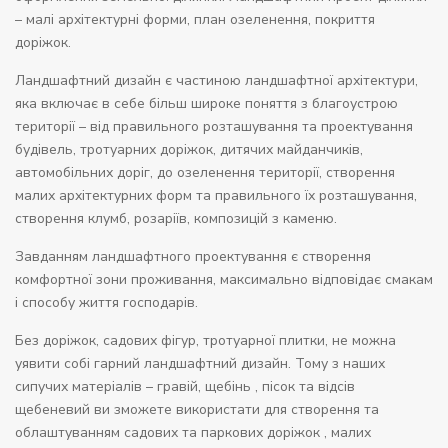
– малі архітектурні форми, план озеленення, покриття
доріжок.
Ландшафтний дизайн є частиною ландшафтної архітектури,
яка включає в себе більш широке поняття з благоустрою
території – від правильного розташування та проектування
будівель, тротуарних доріжок, дитячих майданчиків,
автомобільних доріг, до озеленення території, створення
малих архітектурних форм та правильного їх розташування,
створення клумб, розаріїв, композицій з каменю.
Завданням ландшафтного проектування є створення
комфортної зони проживання, максимально відповідає смакам
і способу життя господарів.
Без доріжок, садових фігур, тротуарної плитки, не можна
уявити собі гарний ландшафтний дизайн. Тому з наших
сипучих матеріалів – гравій, щебінь , пісок та відсів
щебеневий ви зможете використати для створення та
облаштуванням садових та паркових доріжок , малих