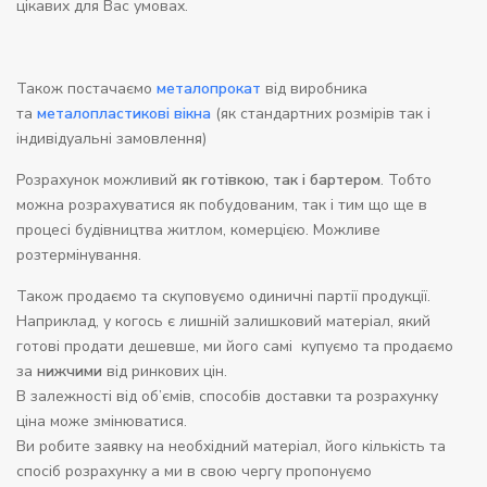
цікавих для Вас умовах.
Також постачаємо
металопрокат
від виробника
та
металопластикові вікна
(як стандартних розмірів так і
індивідуальні замовлення)
Розрахунок можливий
як готівкою, так і бартером
. Тобто
можна розрахуватися як побудованим, так і тим що ще в
процесі будівництва житлом, комерцією. Можливе
розтермінування.
Також продаємо та скуповуємо одиничні партії продукції.
Наприклад, у когось є лишній залишковий матеріал, який
готові продати дешевше, ми його самі купуємо та продаємо
за
нижчими
від ринкових цін.
В залежності від об’ємів, способів доставки та розрахунку
ціна може змінюватися.
Ви робите заявку на необхідний матеріал, його кількість та
спосіб розрахунку а ми в свою чергу пропонуємо